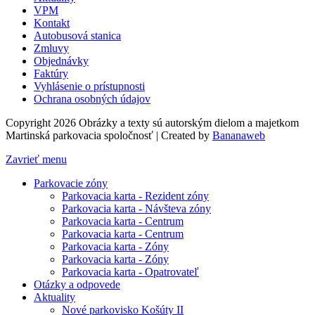
VPM
Kontakt
Autobusová stanica
Zmluvy
Objednávky
Faktúry
Vyhlásenie o prístupnosti
Ochrana osobných údajov
Copyright 2026 Obrázky a texty sú autorským dielom a majetkom
Martinská parkovacia spoločnosť
|
Created by
Bananaweb
Zavrieť menu
Parkovacie zóny
Parkovacia karta - Rezident zóny
Parkovacia karta - Návšteva zóny
Parkovacia karta - Centrum
Parkovacia karta - Centrum
Parkovacia karta - Zóny
Parkovacia karta - Zóny
Parkovacia karta - Opatrovateľ
Otázky a odpovede
Aktuality
Nové parkovisko Košúty II