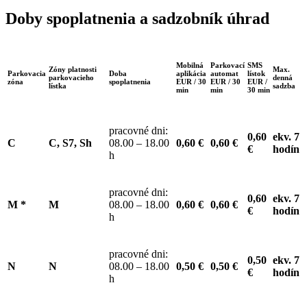
Doby spoplatnenia
a sadzobník úhrad
Mobilná
Parkovací
SMS
Zóny platnosti
Max.
Parkovacia
Doba
aplikácia
automat
lístok
parkovacieho
denná
zóna
spoplatnenia
EUR / 30
EUR / 30
EUR /
lístka
sadzba
min
min
30 min
pracovné dni:
0,60
ekv. 7
C
C, S7, Sh
08.00 – 18.00
0,60 €
0,60 €
€
hodín
h
pracovné dni:
0,60
ekv. 7
M *
M
08.00 – 18.00
0,60 €
0,60 €
€
hodín
h
pracovné dni:
0,50
ekv. 7
N
N
08.00 – 18.00
0,50 €
0,50 €
€
hodín
h