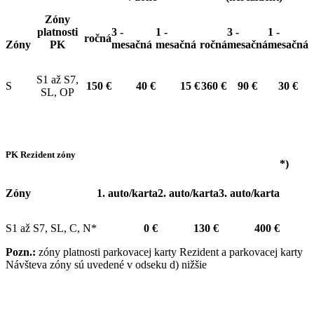
Zóny
platnosti
3 -
1 -
3 -
1 -
ročná
Zóny
PK
mesačná
mesačná
ročná
mesačná
mesačná
S1 až S7,
S
150 €
40 €
15 €
360 €
90 €
30 €
SL, OP
PK Rezident zóny
*)
Zóny
1. auto/karta
2. auto/karta
3. auto/karta
S1 až S7, SL, C, N*
0 €
130 €
400 €
Pozn.:
zóny platnosti parkovacej karty Rezident a parkovacej karty
Návšteva zóny sú uvedené v odseku d) nižšie