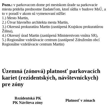
Pozn.:
v parkovacom dome pri mestskom úrade sa parkovacie
miesta pridelia prednostne žiadateľom, ktorí sídlia v budove MsÚ, a
to v poradí v akom sú vymenovaní nižšie:
1.) Mesto Martin,
2.) Útvar hlavného architekta mesta Martin,
3.) Okresná prokuratúra Martin (zastúpená Krajskou prokuratúrou
Žilina),
4.) Okresný úrad Martin (zastúpená Ministerstvom vnútra SR),
5.) Regionálne vzdelávacie centrum (zastúpené Združením obcí
Regionálne vzdelávacie centrum Martin)
Územná (zónová) platnosť parkovacích
kariet (rezidentských, návštevníckych)
pre zóny
Rezidentská PK
Platnosť v zónach
PK Návšteva zóny