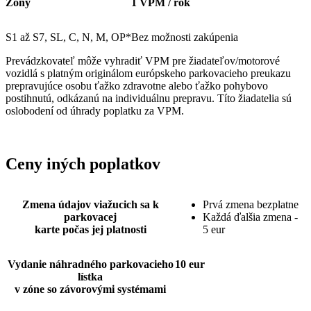
Zóny
1 VPM / rok
S1 až S7, SL, C, N, M, OP*
Bez možnosti zakúpenia
Prevádzkovateľ môže vyhradiť VPM pre žiadateľov/motorové
vozidlá s platným originálom európskeho parkovacieho preukazu
prepravujúce osobu ťažko zdravotne alebo ťažko pohybovo
postihnutú, odkázanú na individuálnu prepravu. Títo žiadatelia sú
oslobodení od úhrady poplatku za VPM.
Ceny iných poplatkov
Zmena údajov viažucich sa k
Prvá zmena bezplatne
parkovacej
Každá ďalšia zmena -
karte počas jej platnosti
5 eur
Vydanie náhradného parkovacieho
10 eur
lístka
v zóne so závorovými systémami