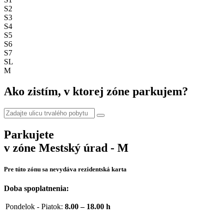
S2
S3
S4
S5
S6
S7
SL
M
Ako zistím, v ktorej
zóne parkujem
?
Parkujete
v zóne Mestský úrad - M
Pre túto zónu sa nevydáva rezidentská karta
Doba spoplatnenia:
Pondelok - Piatok:
8.00 – 18.00 h