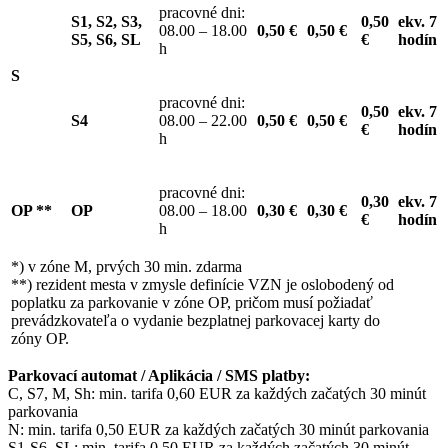
pracovné dni:
S1, S2, S3,
0,50
ekv. 7
08.00 – 18.00
0,50 €
0,50 €
S5, S6, SL
€
hodín
h
S
pracovné dni:
0,50
ekv. 7
S4
08.00 – 22.00
0,50 €
0,50 €
€
hodín
h
pracovné dni:
0,30
ekv. 7
OP **
OP
08.00 – 18.00
0,30 €
0,30 €
€
hodín
h
*) v zóne M, prvých 30 min. zdarma
**) rezident mesta v zmysle definície VZN je oslobodený od
poplatku za parkovanie v zóne OP, pričom musí požiadať
prevádzkovateľa o vydanie bezplatnej parkovacej karty do
zóny OP.
Parkovací automat / Aplikácia / SMS platby:
C, S7, M, Sh: min. tarifa 0,60 EUR za každých začatých 30 minút
parkovania
N: min. tarifa 0,50 EUR za každých začatých 30 minút parkovania
S1-S6, SL: min. tarifa 0,50 EUR za každých začatých 30 minút