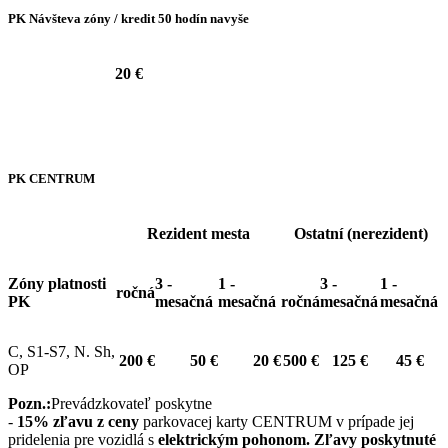
PK Návšteva zóny / kredit 50 hodín navyše
20 €
PK CENTRUM
Rezident mesta
Ostatní (nerezident)
Zóny platnosti
3 -
1 -
3 -
1 -
ročná
PK
mesačná
mesačná
ročná
mesačná
mesačná
C, S1-S7, N. Sh,
200 €
50 €
20 €
500 €
125 €
45 €
OP
Pozn.:
Prevádzkovateľ poskytne
-
15% zľavu z ceny
parkovacej karty CENTRUM v prípade jej
pridelenia pre vozidlá s
elektrickým pohonom. Zľavy poskytnuté