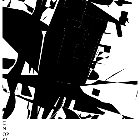
C
N
OP
S1