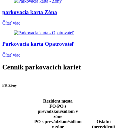
parkovacia karta
Zóna
Čítať viac
Parkovacia karta
Opatrovateľ
Čítať viac
Cenník
parkovacích kariet
PK Zóny
Rezident mesta
FO-PO s
prevádzkou/sídlom v
zóne
PO s prevádzkou/sídlom
Ostatní
v zóne
(nerezident)